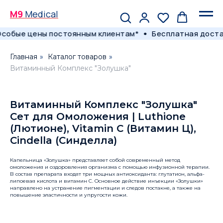
M9
Medical
собые цены постоянным клиентам*
Бесплатная достав
Главная
»
Каталог товаров
»
Витаминный Комплекс "Золушка"
Витаминный Комплекс "Золушка"
Сет для Омоложения | Luthione
(Лютионе), Vitamin C (Витамин Ц),
Cindella (Синделла)
Капельница «Золушка» представляет собой современный метод
омоложения и оздоровления организма с помощью инфузионной терапии.
В состав препарата входят три мощных антиоксиданта: глутатион, альфа-
липоевая кислота и витамин C. Основное действие инъекции «Золушки»
направлено на устранение пигментации и следов постакне, а также на
повышение эластичности и упругости кожи.