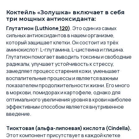
Коктейль «Золушка» включает в себя
три мощных антиоксиданта:
Глутатион (Luthione
120
)
.
Это один из самых
сильных антиоксидантов в нашем организме,
который защищает клетки. Он состоит из трёх
аминокислот: L-глутамина, L-цистеина и глицина.
Глутатион помогает выводить токсины и свободные
радикалы, улучшает устойчивость к стрессу,
замедляет процесс старения кожи, уменьшает
воспалительные процессы и является важным
показателем продолжительности жизни. Его много
в моркови, помидорах и картофеле, однако для
оптимального увеличения уровня в крови наиболее
эффективным способом является внутривенное
введение.
Тиоктовая (альфа-липоевая) кислота (Cindella).
Этот компонент присутствует в каждой клетке