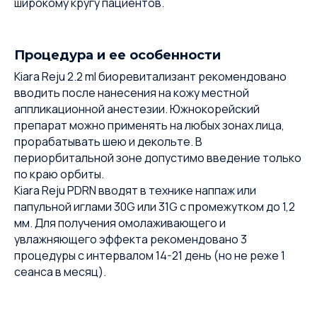
широкому кругу пациентов.
Процедура и ее особенности
Kiara Reju 2.2 ml биоревитализант рекомендовано
вводить после нанесения на кожу местной
аппликационной анестезии. Южнокорейский
препарат можно применять на любых зонах лица,
прорабатывать шею и декольте. В
периорбитальной зоне допустимо введение только
по краю орбиты.
Kiara Reju PDRN вводят в технике наппаж или
папульной иглами 30G или 31G с промежутком до 1,2
мм. Для получения омолаживающего и
увлажняющего эффекта рекомендовано 3
процедуры с интервалом 14-21 день (но не реже 1
сеанса в месяц).