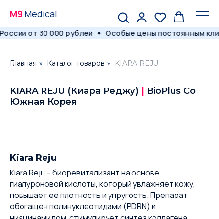
M9
Medical
оссии от 30 000 рублей
Особые цены постоянным кли
Главная
»
Каталог товаров
»
KIARA REJU
KIARA REJU (Киара Реджу)
|
BioPlus Co
Южная Корея
Kiara Reju
Kiara Reju – биоревитализант на основе
гиалуроновой кислоты, который увлажняет кожу,
повышает ее плотность и упругость. Препарат
обогащен полинуклеотидами (PDRN) и
ниацинамидом, стимулирует синтез коллагена,