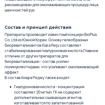
рекомендован для омолаживающих процедур лица,
шеи и кистей рук.
Состав и принцип действия
Препараты производит известный концерн BioPlus
Co. Ltd из Южной Кореи. Основу гелеобразных
биоревитализантов Kiara Reju составляет
стабилизированная гиалуроновая кислота.Главное
отличие от других препаратов для
биоревитализации - состав усилен
полинуклеотидами, что усиливает омолаживающий
эффект.
В состав Киара Реджу также входят:
Гиалуроновая кислота - концентрация
составляет 20 мг/мл. ГК не содержит
дополнительных сшивающих агентов,
изготавливается по запатентованной