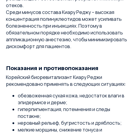
отеков.
Среди минусов состава Киару Реджу – высокая
концентрация полинуклеотидов может усиливать
болезненность при инъекциях. Поэтому в
обязательном порядке необходимо использовать
аппликационную анестезию, чтобы минимизировать
дискомфорт для пациентов.
Показания и противопоказания
Корейский биоревитализант Киару Реджи
рекомендовано применять в следующих ситуациях:
обезвоженная сухая кожа, недостаток влаги в
эпидермисе и дерме;
гиперпигментация, потемнения и следы
постакне;
неровный рельеф, бугристость и дряблость;
мелкие морщины, снижение тонуса и