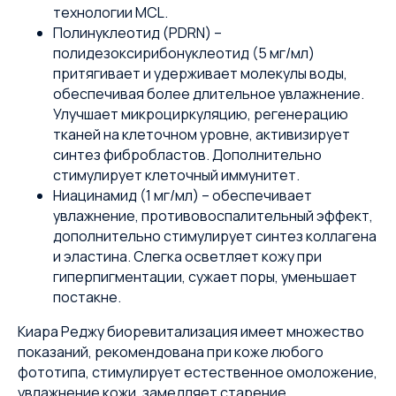
технологии MCL.
Полинуклеотид (PDRN) –
полидезоксирибонуклеотид (5 мг/мл)
притягивает и удерживает молекулы воды,
обеспечивая более длительное увлажнение.
Улучшает микроциркуляцию, регенерацию
тканей на клеточном уровне, активизирует
синтез фибробластов. Дополнительно
стимулирует клеточный иммунитет.
Ниацинамид (1 мг/мл) – обеспечивает
увлажнение, противовоспалительный эффект,
дополнительно стимулирует синтез коллагена
и эластина. Слегка осветляет кожу при
гиперпигментации, сужает поры, уменьшает
постакне.
Киара Реджу биоревитализация имеет множество
показаний, рекомендована при коже любого
фототипа, стимулирует естественное омоложение,
увлажнение кожи, замедляет старение.