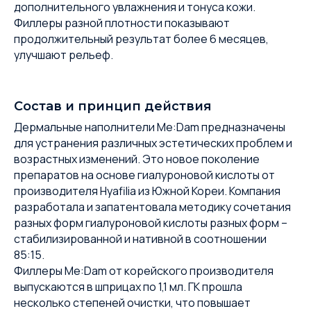
дополнительного увлажнения и тонуса кожи.
Филлеры разной плотности показывают
продолжительный результат более 6 месяцев,
улучшают рельеф.
Состав и принцип действия
Дермальные наполнители Me:Dam предназначены
для устранения различных эстетических проблем и
возрастных изменений. Это новое поколение
препаратов на основе гиалуроновой кислоты от
производителя Hyafilia из Южной Кореи. Компания
разработала и запатентовала методику сочетания
разных форм гиалуроновой кислоты разных форм –
стабилизированной и нативной в соотношении
85:15.
Филлеры Me:Dam от корейского производителя
выпускаются в шприцах по 1,1 мл. ГК прошла
несколько степеней очистки, что повышает