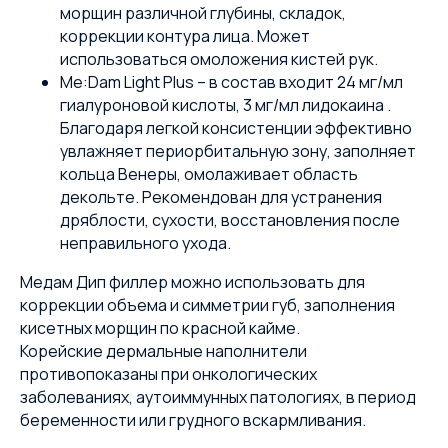
морщин различной глубины, складок,
коррекции контура лица. Может
использоваться омоложения кистей рук.
Me:Dam Light Plus – в состав входит 24 мг/мл
гиалуроновой кислоты, 3 мг/мл лидокаина .
Благодаря легкой консистенции эффективно
увлажняет периорбитальную зону, заполняет
кольца Венеры, омолаживает область
декольте. Рекомендован для устранения
дряблости, сухости, восстановления после
неправильного ухода.
Медам Дип филлер можно использовать для
коррекции объема и симметрии губ, заполнения
кисетных морщин по красной кайме.
Корейские дермальные наполнители
противопоказаны при онкологических
заболеваниях, аутоиммунных патологиях, в период
беременности или грудного вскармливания.