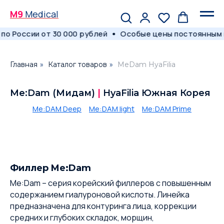
M9
Medical
о России от 30 000 рублей
Особые цены постоянным к
Главная
»
Каталог товаров
»
MeDam HyaFilia
Me:Dam (Мидам)
|
HyaFilia Южная Корея
Me:DAM Deep
.....
Me:DAM light
.....
Me:DAM Prime
Филлер Me:Dam
Me:Dam – серия корейский филлеров с повышенным
содержанием гиалуроновой кислоты. Линейка
предназначена для контуринга лица, коррекции
средних и глубоких складок, морщин,