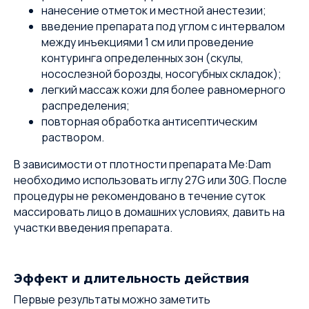
нанесение отметок и местной анестезии;
введение препарата под углом с интервалом
между инъекциями 1 см или проведение
контуринга определенных зон (скулы,
носослезной борозды, носогубных складок);
легкий массаж кожи для более равномерного
распределения;
повторная обработка антисептическим
раствором.
В зависимости от плотности препарата Me:Dam
необходимо использовать иглу 27G или 30G. После
процедуры не рекомендовано в течение суток
массировать лицо в домашних условиях, давить на
участки введения препарата.
Эффект и длительность действия
Первые результаты можно заметить