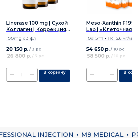
Linerase 100 mg | Сухой
Meso-Xanthin F199
Коллаген | Коррекция
Lab | «Клеточная»
рельефа - 3 фл
терапия и интенси
100mg x 3 фл
10х1.5ml
•
ГК 15,6 мг/мл
репарация - 10 шпц
20 150
р.
54 650
р.
/
3 pc
/
10 pc
26 800
р.
58 500
р.
/
3 pc
/
10 pc
В корзину
В кор
ESSIONAL INJECTION
M9 MEDICAL
PR