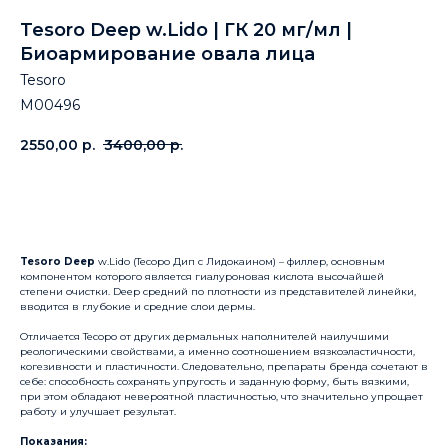
Tesoro Deep w.Lido | ГК 20 мг/мл |
Биоармирование овала лица
Tesoro
M00496
2550,00
р.
3400,00
р.
Купить
Tesoro Deep
w.Lido (Тесоро Дип с Лидокаином) – филлер, основным
компонентом которого является гиалуроновая кислота высочайшей
степени очистки. Deep средний по плотности из представителей линейки,
вводится в глубокие и средние слои дермы.
Отличается Тесоро от других дермальных наполнителей наилучшими
реологическими свойствами, а именно соотношением вязкоэластичности,
когезивности и пластичности. Следовательно, препараты бренда сочетают в
себе: способность сохранять упругость и заданную форму, быть вязкими,
при этом обладают невероятной пластичностью, что значительно упрощает
работу и улучшает результат.
Показания: