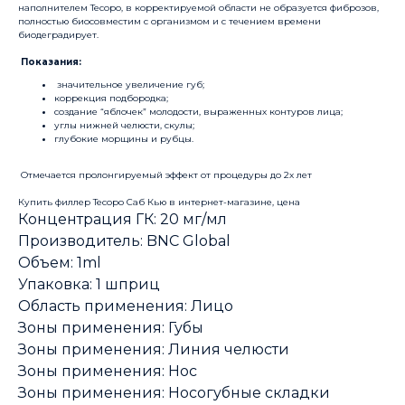
наполнителем Тесоро, в корректируемой области не образуется фиброзов,
полностью биосовместим с организмом и с течением времени
биодеградирует.
Показания:
значительное увеличение губ;
коррекция подбородка;
создание “яблочек” молодости, выраженных контуров лица;
углы нижней челюсти, скулы;
глубокие морщины и рубцы.
Отмечается пролонгируемый эффект от процедуры до 2х лет
Купить филлер Тесоро Саб Кью в интернет-магазине, цена
Концентрация ГК: 20 мг/мл
Производитель: BNC Global
Объем: 1ml
Упаковка: 1 шприц
Область применения: Лицо
Зоны применения: Губы
Зоны применения: Линия челюсти
Зоны применения: Нос
Зоны применения: Носогубные складки