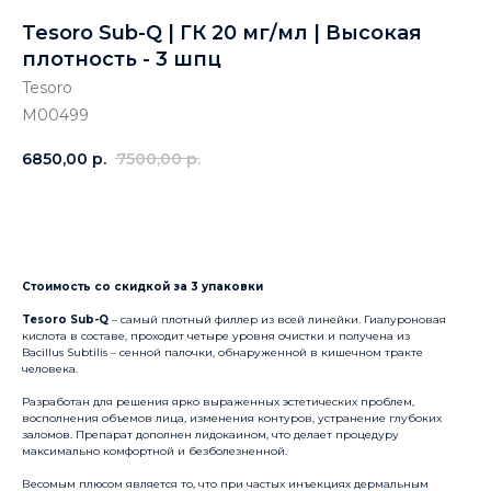
Tesoro Sub-Q | ГК 20 мг/мл | Высокая
плотность - 3 шпц
Tesoro
M00499
6850,00
р.
7500,00
р.
Купить
Стоимость со скидкой за 3 упаковки
Tesoro Sub-Q
– самый плотный филлер из всей линейки. Гиалуроновая
кислота в составе, проходит четыре уровня очистки и получена из
Bacillus Subtilis – сенной палочки, обнаруженной в кишечном тракте
человека.
Разработан для решения ярко выраженных эстетических проблем,
восполнения объемов лица, изменения контуров, устранение глубоких
заломов. Препарат дополнен лидокаином, что делает процедуру
максимально комфортной и безболезненной.
Весомым плюсом является то, что при частых инъекциях дермальным