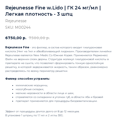
Rejeunesse Fine w.Lido | ГК 24 мг/мл |
Легкая плотность - 3 шпц
Rejeunesse
SKU:
М00244
6750,00
р.
7500,00
р.
Rejeunesse Fine
- это филлер, в состав которого входит гиалуроновая
кислота 24мг на 1мл и обезболивающий лидокаин. Производителем линейки
Rejeunesse является New Medic Co Южная Корея. Применяется Редженесс
Файн на верхних слоях дермы. Структура молекул гиалуроновой кислоты в
препарате не сшита, что позволяет сформировать тонкую однослойную
решетку, в которой задерживается жидкость, таким образом, равномерно
распределяясь по всему периметру решетки.
Филлер способен устранить:
мимические морщины,
носогубные складки,
мелкие неровности в области лица и шеи,
справляется со складками в уголках губ, в области лба и бровей
препарат применяется для процедуры биоревитализации.
Эффект от процедуры длится долго от 8 до 12 месяцев.
В упаковке 1 шприц по 1.1 мл и 2 иглы 30G.