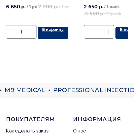
6 650
р.
7 200
р.
2 650
р.
/
1 pc
/
1 pc
/
1 pack
4 500
р.
/
1 pack
В корзину
В кор
M9 MEDICAL
PROFESSIONAL INJECTIO
ПОКУПАТЕЛЯМ
ИНФОРМАЦИЯ
Как сделать заказ
О нас