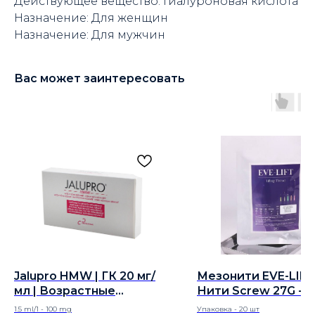
Действующее вещество: Гиалуроновая кислота
Назначение: Для женщин
Назначение: Для мужчин
Вас может заинтересовать
Jalupro HMW | ГК 20 мг/
Мезонити EVE-LIF
мл | Возрастные
Нити Screw 27G - 6
дефекты кожи
1.5 ml/1 - 100 mg
Упаковка - 20 шт