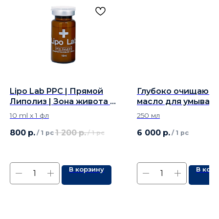
Lipo Lab PPC | Прямой
Глубоко очищающ
Липолиз | Зона живота и
масло для умыван
ягодиц - 1 фл
10 ml x 1 фл
250 мл
800
р.
1 200
р.
6 000
р.
/
1 pc
/
1 pc
/
1 pc
В корзину
В кор