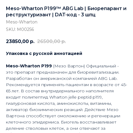
Meso-Wharton P199™ ABG Lab | Биорепарант и
реструктуризант | DAT-код - 3 шпц
Meso-Wharton
SKU:
М00256
23850,00
р.
26500,00
р.
Упаковка с русской аннотацией
Meso-Wharton P199
(Мезо Вартон) Официальный -
это препарат предназначен для биоревитализации.
Разработан он американской компанией ABG Lab.
Рекомендуется применять пациентам в возрасте от 45-
65 лет. В состав внутридермального наполнителя
входит полипептид Wharton jelle peptid p199,
гиалуроновая кислота, аминокислоты, витамины,
активатор биохимических реакций. Действие Мезо
Вартона способствует омоложению и регенерации
клеточного эпидермиса. Биогель восстанавливает
деление стволовых клеток, а они отвечают за