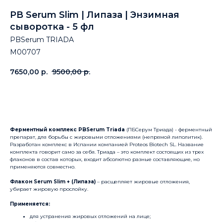
PB Serum Slim | Липаза | Энзимная
сыворотка - 5 фл
PBSerum TRIADA
M00707
7650,00
р.
9500,00
р.
Купить
Ферментный комплекс PBSerum Triada
(ПБСерум Триада) - ферментный
препарат, для борьбы с жировыми отложениями (непрямой липолитик).
Разработан комплекс в Испании компанией Proteos Biotech SL. Название
комплекта говорит само за себя. Триада – это комплект состоящих из трех
флаконов в состав которых, входит абсолютно разные составляющие, но
применяются совместно.
Флакон Serum Slim + (Липаза)
– расщепляет жировые отложения,
убирает жировую прослойку.
Применяется:
для устранения жировых отложений на лице;