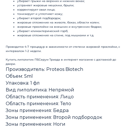
убирает грыжи на верхних и нижних веках;
устраняет жировые мешочки, брыли;
корректирует овал лица;
тонизирует и уплотняет кожу;
убирает второй подбородок;
жировые отложения на животе, боках, области колен;
жировые прослойки на внешних и внутренних бедрах;
убирает климактерический горб;
жировые отложения на спине, под мышками и т.д.
Проводится 4-7 процедур в зависимости от степени жировой прослойки, с
интервалом 1-2 недели.
Купить липолитик ПБСерум Триада в интернет магазине с доставкой до
двери.
Производитель: Proteos Biotech
Объем: 5ml
Упаковка: 1 фл
Вид липолитика: Непрямой
Область применения: Лицо
Область применения: Тело
Зоны применения: Бедра
Зоны применения: Второй подбородок
Зоны применения: Ноги