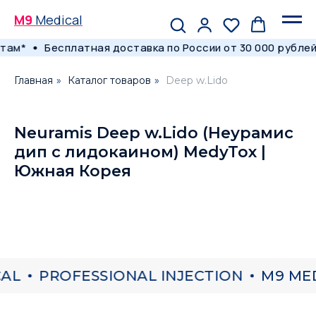
M9
Medical
там*
Бесплатная доставка по России от 30 000 рублей
Главная
»
Каталог товаров
»
Deep w.Lido
Neuramis Deep w.Lido (Неурамис
дип с лидокаином) MedyTox |
Южная Корея
AL
PROFESSIONAL INJECTION
M9 MED