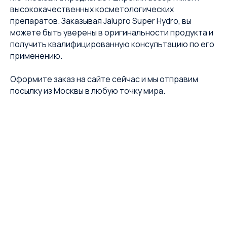
высококачественных косметологических
препаратов. Заказывая Jalupro Super Hydro, вы
можете быть уверены в оригинальности продукта и
получить квалифицированную консультацию по его
применению.
Оформите заказ на сайте сейчас и мы отправим
посылку из Москвы в любую точку мира.
Применяйте современные технологии и
высококачественные препараты в своей
практике для достижения лучших результатов
и удовлетворения ваших клиентов!
 MEDICAL
PROFESSIONAL INJECTION