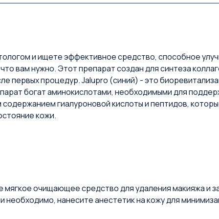
ологом и ищете эффективное средство, способное улуч
, что вам нужно. Этот препарат создан для синтеза колла
е первых процедур. Jalupro (синий) - это биоревитализ
епарат богат аминокислотами, необходимыми для поддерж
м содержанием гиалуроновой кислоты и пептидов, котор
остояние кожи.
е мягкое очищающее средство для удаления макияжа и з
ли необходимо, нанесите анестетик на кожу для минимиз