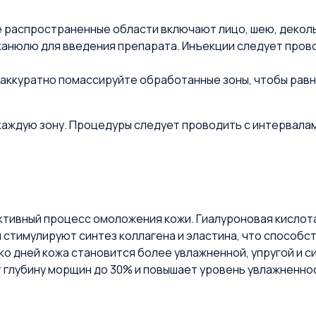
 распространенные области включают лицо, шею, деколь
 канюлю для введения препарата. Инъекции следует пров
 аккуратно помассируйте обработанные зоны, чтобы рав
каждую зону. Процедуры следует проводить с интервалами
активный процесс омоложения кожи. Гиалуроновая кислот
ы стимулируют синтез коллагена и эластина, что способ
ко дней кожа становится более увлажненной, упругой и 
т глубину морщин до 30% и повышает уровень увлажненно