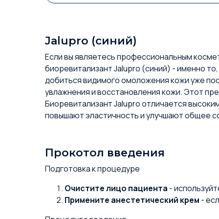
Jalupro (синий)
Если вы являетесь профессиональным космет
биоревитализант Jalupro (синий) - именно то
добиться видимого омоложения кожи уже посл
увлажнения и восстановления кожи. Этот пр
Биоревитализант Jalupro отличается высоки
повышают эластичность и улучшают общее с
Прокотол введения
Подготовка к процедуре
Очистите лицо пациента
- используйт
Примените анестетический крем
- ес