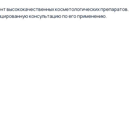
нт высококачественных косметологических препаратов. З
ицированную консультацию по его применению.
им посылку из Москвы в любую точку мира.
высококачественные препараты в своей практике для до
M9 MEDICAL
PROFESSIONAL
ОРМАЦИЯ
КАТАЛОГ