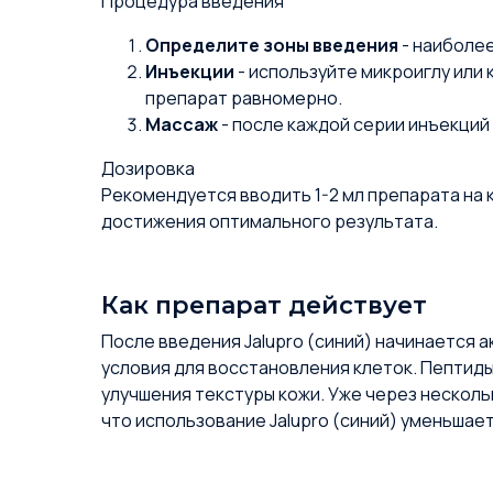
Процедура введения
Определите зоны введения
- наиболее
Инъекции
- используйте микроиглу или
препарат равномерно.
Массаж
- после каждой серии инъекций
Дозировка
Рекомендуется вводить 1-2 мл препарата на 
достижения оптимального результата.
Как препарат действует
После введения Jalupro (синий) начинается 
условия для восстановления клеток. Пептид
улучшения текстуры кожи. Уже через несколь
что использование Jalupro (синий) уменьшае