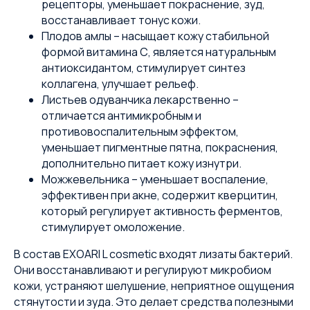
рецепторы, уменьшает покраснение, зуд,
восстанавливает тонус кожи.
Плодов амлы – насыщает кожу стабильной
формой витамина С, является натуральным
антиоксидантом, стимулирует синтез
коллагена, улучшает рельеф.
Листьев одуванчика лекарственно –
отличается антимикробным и
противовоспалительным эффектом,
уменьшает пигментные пятна, покраснения,
дополнительно питает кожу изнутри.
Можжевельника – уменьшает воспаление,
эффективен при акне, содержит кверцитин,
который регулирует активность ферментов,
стимулирует омоложение.
В состав EXOARI L cosmetic входят лизаты бактерий.
Они восстанавливают и регулируют микробиом
кожи, устраняют шелушение, неприятное ощущения
стянутости и зуда. Это делает средства полезными