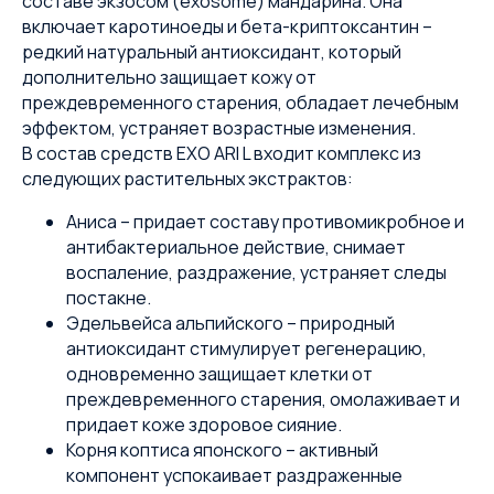
составе экзосом (exosome) мандарина. Она
включает каротиноеды и бета-криптоксантин –
редкий натуральный антиоксидант, который
дополнительно защищает кожу от
преждевременного старения, обладает лечебным
эффектом, устраняет возрастные изменения.
В состав средств EXO ARI L входит комплекс из
следующих растительных экстрактов:
Аниса – придает составу противомикробное и
антибактериальное действие, снимает
воспаление, раздражение, устраняет следы
постакне.
Эдельвейса альпийского – природный
антиоксидант стимулирует регенерацию,
одновременно защищает клетки от
преждевременного старения, омолаживает и
придает коже здоровое сияние.
Корня коптиса японского – активный
компонент успокаивает раздраженные