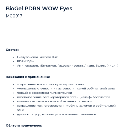
BioGel PDRN WOW Eyes
M00917
Купить
Состав:
Гиалуроновая кислота 0,3%
PDRN 10,3 мг
Аминокислоты (Глутатион, Гидроксипролин, Лизин, Валин, Глицин)
Показания к применению:
сокращение кожного лоскута верхнего века
уменьшение отечности и пастозности тканей орбитальной зоны
борьба с возрастной пигментацией
восстановление регенераторного потенциала фибробластов
повышение физиологической активности клетки
сокращение кожного лоскута и глубины заломов в орбитальной
зоне
дренаж лица у деформационно-отечных пациентов
Области применения: