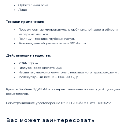
Орбитальная зона
Лицо
Техники применения:
Поверхностные микропапулы в орбитальной зоне и области
малярных мешков.
По лицу – техника глубоких папул.
Рекомендуемый размер иглы – 33G 4 mm.
Действующие вещества:
PDRN 10,3 мг
Гиалуроновая кислота 0,3%
Несшитая, низкомолекулярная, неживотного происхождения.
Молекулярный вес ГК – 1100-1300 кДа
Купить БиоГель ПДРН Ай в интернет магазине по выгодной цене для
косметологов.
Регистрационное удостоверение № РЗН 2023/20716 от 01.08.2023г.
Вас может заинтересовать