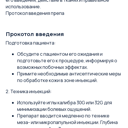
его введения, действие в тканях и правильное
использование.
Протокол введения препа
Прокотол введения
Подготовка пациента:
Обсудите с пациентом его ожидания и
подготовьте его к процедуре, информируя о
возможных побочных эффектах.
Примите необходимые антисептические меры
по обработке кожи в зоне инъекций.
2. Техника инъекций:
Используйте иглы калибра 30G или 32G для
минимизации болевых ощущений.
Препарат вводится медленно по технике
меза- или микропапульной инъекции. Глубина