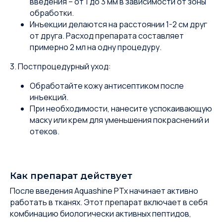
введения – от 1 до 3 мм в зависимости от зоны
обработки.
Инъекции делаются на расстоянии 1-2 см друг
от друга. Расход препарата составляет
примерно 2 мл на одну процедуру.
3. Постпроцедурный уход:
Обработайте кожу антисептиком после
инъекций.
При необходимости, нанесите успокаивающую
маску или крем для уменьшения покраснений и
отеков.
Как препарат действует
После введения Aquashine PTx начинает активно
работать в тканях. Этот препарат включает в себя
комбинацию биологически активных пептидов,