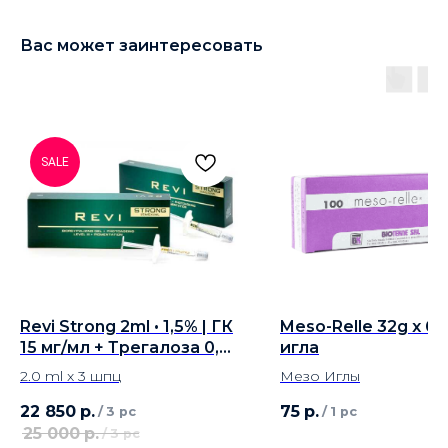
Вас может заинтересовать
SALE
Revi Strong 2ml • 1,5% | ГК
Meso-Relle 32g x 6m
15 мг/мл + Трегалоза 0,3
игла
мг/мл - 3 шпц
2.0 ml x 3 шпц
Мезо Иглы
22 850
р.
75
р.
/
3 pc
/
1 pc
25 000
р.
/
3 pc