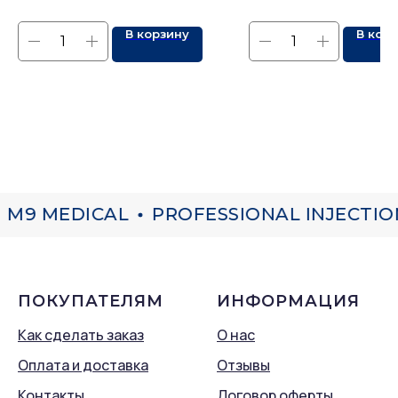
В корзину
В кор
M9 MEDICAL
PROFESSIONAL INJECTION
ПОКУПАТЕЛЯМ
ИНФОРМАЦИЯ
Как сделать заказ
О нас
Оплата и доставка
Отзывы
Контакты
Договор оферты