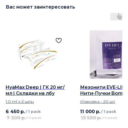
Вас может заинтересовать
HyaMax Deep | ГК 20 мг/
Мезонити EVE-LIF
мл | Складки на лбу
Нити-Пучки Bomb 2
38|50 L
1.0 ml x 2 шпц
Упаковка - 20 шт
6 450
р.
11 000
р.
/
1 pack
/
1 pack
7 300
р.
13 500
р.
/
1 pack
/
1 pack