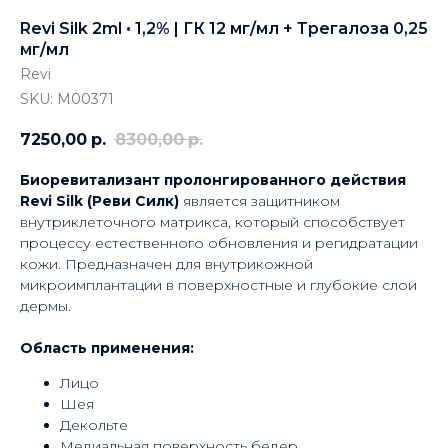
Revi Silk 2ml • 1,2% | ГК 12 мг/мл + Трегалоза 0,25
мг/мл
Revi
SKU:
М00371
7250,00
р.
8300,00
р.
Биоревитализант пролонгированного действия
Revi Silk (Реви Силк)
является защитником
внутриклеточного матрикса, который способствует
процессу естественного обновления и регидратации
кожи. Предназначен для внутрикожной
микроимплантации в поверхностные и глубокие слои
дермы.
Область применения:
Лицо
Шея
Декольте
Медиальная поверхность бедер