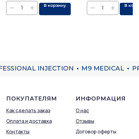
В корзину
В кор
SSIONAL INJECTION
M9 MEDICAL
PR
ПОКУПАТЕЛЯМ
ИНФОРМАЦИЯ
Как сделать заказ
О нас
Оплата и доставка
Отзывы
Контакты
Договор оферты