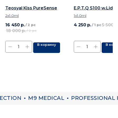
Teosyal Kiss PureSense
E.P.T.Q S100 w.Lido
2х1.0ml
1х1.0ml
16 450
р.
4 250
р.
5 500
р
/
2 pc
/
1 pc
18 000
р.
/
2 pc
В корзину
В кор
ECTION
M9 MEDICAL
PROFESSIONAL I