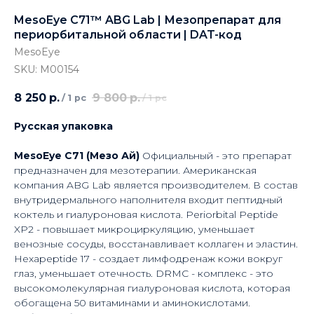
MesoEye C71™ ABG Lab | Мезопрепарат для
периорбитальной области | DAT-код
MesoEye
SKU:
М00154
8 250
р.
9 800
р.
/
1 pc
/
1 pc
Русская упаковка
MesoEye C71 (Мезо Ай)
Официальный - это препарат
предназначен для мезотерапии. Американская
компания ABG Lab является производителем. В состав
внутридермального наполнителя входит пептидный
коктель и гиалуроновая кислота. Periorbital Peptide
XP2 - повышает микроциркуляцию, уменьшает
венозные сосуды, восстанавливает коллаген и эластин.
Hexapeptide 17 - создает лимфодренаж кожи вокруг
глаз, уменьшает отечность. DRMC - комплекс - это
высокомолекулярная гиалуроновая кислота, которая
обогащена 50 витаминами и аминокислотами.