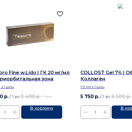
ro Fine w.Lido | ГК 20 мг/мл
COLLOST Gel 7% | Об
ериорбитальная зона
Коллаген
l x 1 шпц
1.0 ml x 1 шпц
50
р.
3 400
р.
5 750
р.
6 500
р.
/
1 pc
/
1 pc
/
1 pc
В корзину
В ко