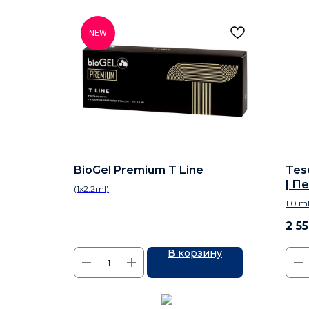
NEW
BioGel Premium T Line
Teso
| П
(1x2.2ml)
1.0 m
2 5
В корзину