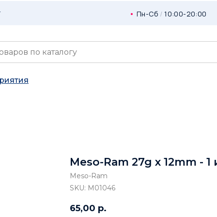
г
Пн-Сб
/
10:00-20:00
риятия
Meso-Ram 27g х 12mm - 1 
Meso-Ram
SKU:
M01046
65,00
р.