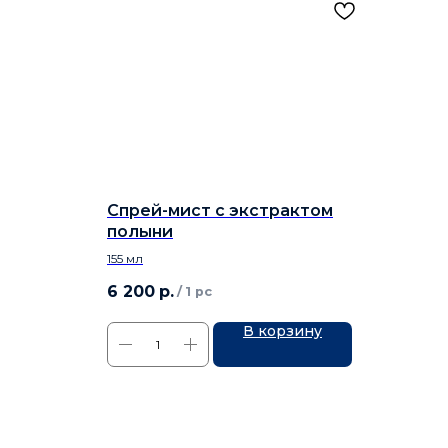
Спрей-мист с экстрактом
полыни
155 мл
6 200
р.
/
1 pc
В корзину