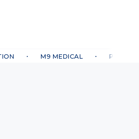
ON
M9 MEDICAL
PROFESSIO