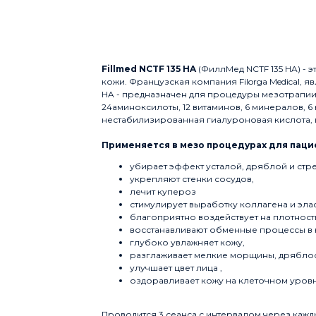
Купить
Fillmed NCTF 135 HA
(ФиллМед NCTF 135 HA) - 
кожи. Французская компания Filorga Medical, 
HA - предназначен для процедуры мезотрапии. 
24аминоксилоты, 12 витаминов, 6 минералов, 6
нестабилизированная гиалуроновая кислота,
Применяется в мезо процедурах для пацие
убирает эффект усталой, дряблой и стр
укрепляют стенки сосудов,
лечит купероз
стимулирует выработку коллагена и элас
благоприятно воздействует на плотность
восстанавливают обменные процессы в к
глубоко увлажняет кожу,
разглаживает мелкие морщины, дряблос
улучшает цвет лица ,
оздоравливает кожу на клеточном уровн
Проводится 3 сеанса с интервалом через каждые