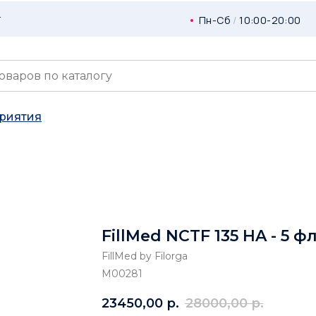
г
Пн-Сб
/
10:00-20:00
риятия
FillMed NCTF 135 HA - 5 ф
FillMed by Filorga
М00281
23450,00
р.
28000,00
р.