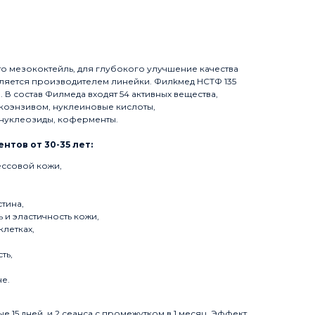
это мезококтейль, для глубокого улучшение качества
является производителем линейки. Филkмед НСТФ 135
В состав Филмеда входят 54 активных вещества,
 коэнзивом, нуклеиновые кислоты,
 нуклеозиды, коферменты.
нтов от 30-35 лет:
ессовой кожи,
тина,
 и эластичность кожи,
летках,
ть,
е.
 15 дней, и 2 сеанса с промежутком в 1 месяц. Эффект