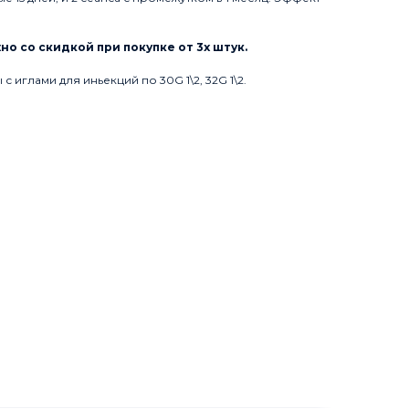
о со скидкой при покупке от 3х штук.
с иглами для иньекций по 30G 1\2, 32G 1\2.