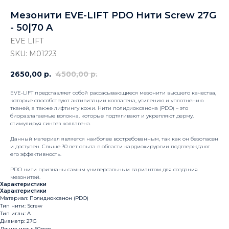
Мезонити EVE-LIFT PDO Нити Screw 27G
- 50|70 A
EVE LIFT
SKU:
M01223
2650,00
р.
4500,00
р.
EVE-LIFT представляет собой рассасывающиеся мезонити высшего качества,
которые способствуют активизации коллагена, усилению и уплотнению
тканей, а также лифтингу кожи. Нити полидиоксанона (PDO) – это
биоразлагаемые волокна, которые подтягивают и укрепляют дерму,
стимулируя синтез коллагена.
Данный материал является наиболее востребованным, так как он безопасен
и доступен. Свыше 30 лет опыта в области кардиохирургии подтверждают
его эффективность.
PDO нити признаны самым универсальным вариантом для создания
мезонитей.
Характеристики
Характеристики
Материал: Полидиоксанон (PDO)
Тип нити: Screw
Тип иглы: A
Диаметр: 27G
Длина иглы: 50mm