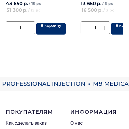
43 650
р.
13 650
р.
/
15 pc
/
3 pc
51 300
р.
16 500
р.
/
15 pc
/
3 pc
В корзину
В кор
PROFESSIONAL INJECTION
M9 MEDICA
ПОКУПАТЕЛЯМ
ИНФОРМАЦИЯ
Как сделать заказ
О нас