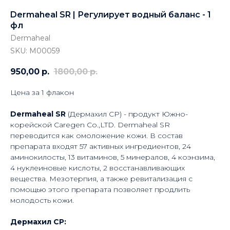
Dermaheal SR | Регулирует водный баланс - 1
фл
Dermaheal
SKU:
М00059
950,00
р.
1800,00
р.
Цена за 1 флакон
Dermaheal SR
(Дермахил СР) - продукт Южно-
корейской Caregen Co.,LTD. Dermaheal SR
переводится как омоложение кожи. В состав
препарата входят 57 активных ингредиентов, 24
аминокилосты, 13 витаминов, 5 минералов, 4 коэнзима,
4 нуклеиновые кислоты, 2 восстанавливающих
вещества. Мезотерпия, а также ревитализация с
помощью этого препарата позволяет продлить
молодость кожи.
Дермахил СР: