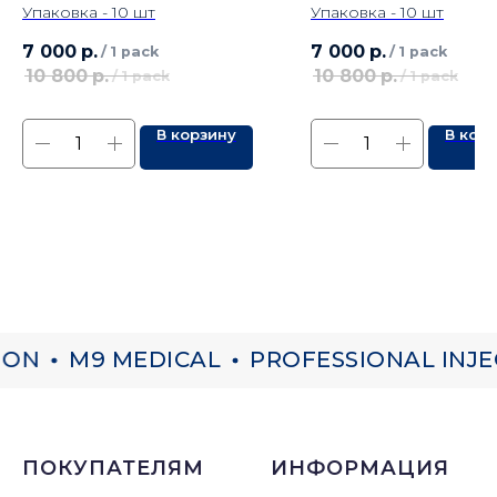
Упаковка - 10 шт
Упаковка - 10 шт
7 000
р.
7 000
р.
/
1 pack
/
1 pack
10 800
р.
10 800
р.
/
1 pack
/
1 pack
В корзину
В кор
ON
M9 MEDICAL
PROFESSIONAL INJE
ПОКУПАТЕЛЯМ
ИНФОРМАЦИЯ